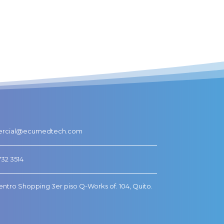
rcial@ecumedtech.com
732 3514
ntro Shopping 3er piso Q-Works of. 104, Quito.