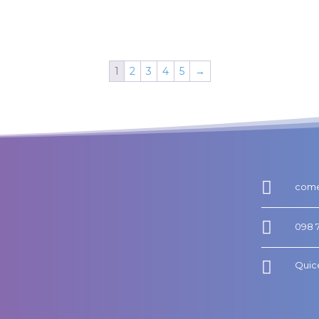
1
2
3
4
5
→

come

098 

Quice