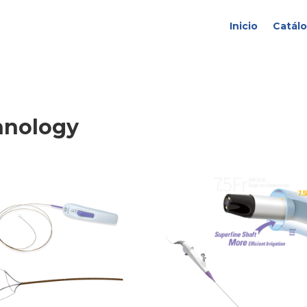
Inicio
Catál
hnology